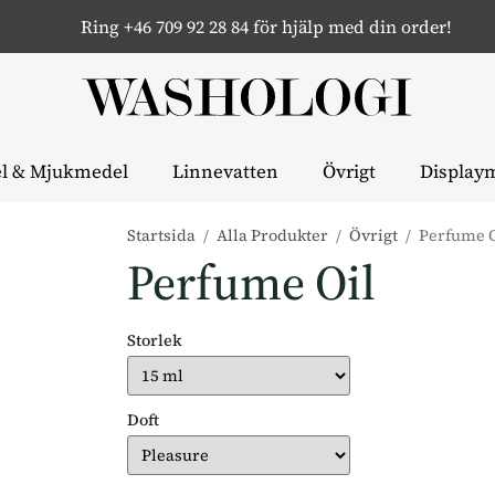
Ring +46 709 92 28 84 för hjälp med din order!
l & Mjukmedel
Linnevatten
Övrigt
Displaym
Startsida
/
Alla Produkter
/
Övrigt
/
Perfume O
Perfume Oil
Storlek
Doft